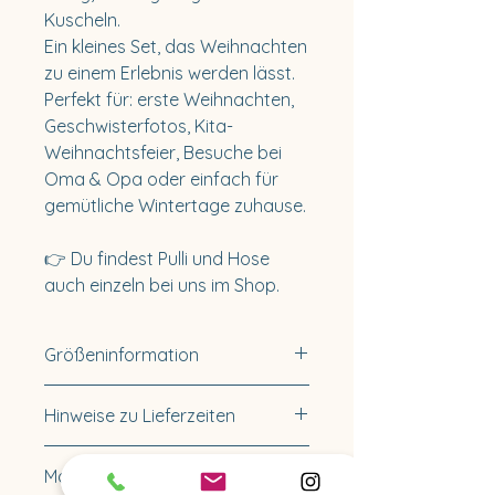
Kuscheln.
Ein kleines Set, das Weihnachten
zu einem Erlebnis werden lässt.
Perfekt für: erste Weihnachten,
Geschwisterfotos, Kita-
Weihnachtsfeier, Besuche bei
Oma & Opa oder einfach für
gemütliche Wintertage zuhause.
👉 Du findest Pulli und Hose
auch einzeln bei uns im Shop.
Größeninformation
Verfügbare Größen:
Hinweise zu Lieferzeiten
50/56
62/68
Lieferzeit innerhalb
Materialinfomationen:
74/80
Deutschlands 3-5 Tage.