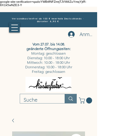
google-site-verification=qadoYWBtlfNFZmrjTJVW4ZuYmqYjtR-
8X1k5wNZE3-Y
Versandkostenfrei ab 100 € innerhalb Deutschlands ·
darunter 6,90 €
Anmelden
Vom 27.07. bis 14.08.
geänderte Öffnungszeiten:
Montag: geschlossen
Dienstag: 10.00 - 18:00 Uhr
Mittwoch: 10.00 - 18:00 Uhr
Donnerstag: 10.00 - 18:00 Uhr
Freitag: geschlossen