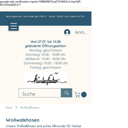
google-site-verification=qadoYWBtlfNFZmrjTJVW4ZuYmqYjtR-
8X1k5wNZE3-Y
Kostenloser Versand ab 100 € · Unter 100 € Versand 4,95 €
Anmelden
Vom 27.07. bis 14.08.
geänderte Öffnungszeiten:
Montag: geschlossen
Dienstag: 10.00 - 18:00 Uhr
Mittwoch: 10.00 - 18:00 Uhr
Donnerstag: 10.00 - 18:00 Uhr
Freitag: geschlossen
Start
Wollwalkhosen
Wollwalkhosen
Unsere Wollwalkhosen sind echte Allrounder für Herbst