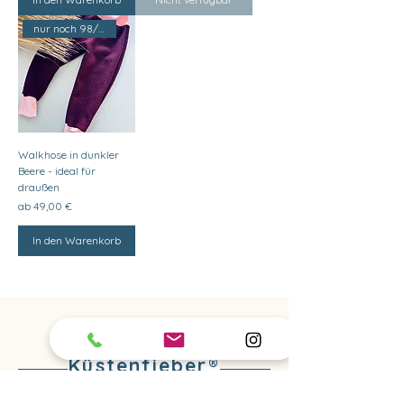
nur noch 98/104
Walkhose in dunkler
Beere - ideal für
draußen
Sale-Preis
ab
49,00 €
In den Warenkorb
Küstenfieber®