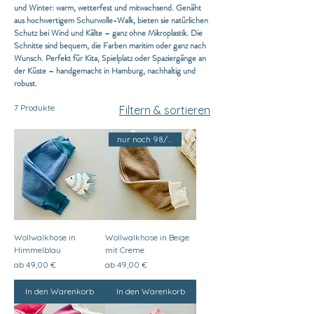
und Winter: warm, wetterfest und mitwachsend. Genäht
aus hochwertigem Schurwolle-Walk, bieten sie natürlichen
Schutz bei Wind und Kälte – ganz ohne Mikroplastik. Die
Schnitte sind bequem, die Farben maritim oder ganz nach
Wunsch. Perfekt für Kita, Spielplatz oder Spaziergänge an
der Küste – handgemacht in Hamburg, nachhaltig und
robust.
7 Produkte
Filtern & sortieren
nur noch 98/104
Wollwalkhose in
Wollwalkhose in Beige
Himmelblau
mit Creme
Sale-Preis
Sale-Preis
ab
49,00 €
ab
49,00 €
In den Warenkorb
In den Warenkorb