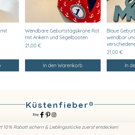
Schnellansicht
Sc
 mit
Wendbare Geburtstagskrone Rot
Blaue Gebur
mit Ankern und Segelbooten
wendbar und
verschieden
Preis
21,00 €
Preis
21,00 €
b
In den Warenkorb
In d
Küstenfieber®
zt 10 % Rabatt sichern & Lieblingsstücke zuerst entdecken!