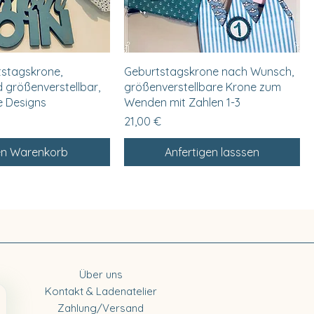
hnellansicht
Schnellansicht
tstagskrone,
Geburtstagskrone nach Wunsch,
 größenverstellbar,
größenverstellbare Krone zum
e Designs
Wenden mit Zahlen 1-3
Preis
21,00 €
en Warenkorb
Anfertigen lasssen
Über uns
Kontakt & Ladenatelier
Zahlung/Versand