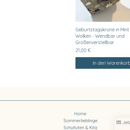
Schnellansicht
Geburtstagskrone in Mint
Wolken - Wendbar und
Größenverstellbar
Preis
21,00 €
In den Warenkor
Home
Sommerlieblinge
💌 
Jet
Schultüten & Kita