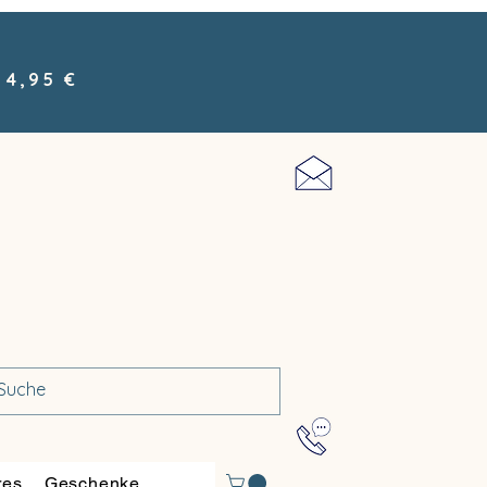
 4,95 €
res
Geschenke