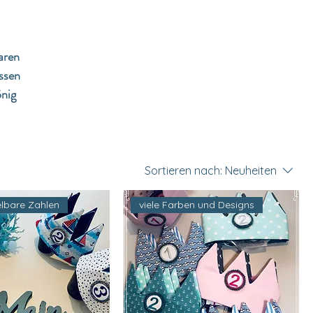
aren
ssen
önig
Sortieren nach:
Neuheiten
lbare Zahlen
viele Farben und Designs