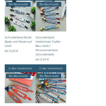
Bio-Baumwolle
Bio-Baumwolle
Schnullerband Bunte
Schnullerband
Boote und Möwen auf
Wellenlinien Tupfen
Weiß
Blau Weiß /
Personalisierbare
Sale-Preis
ab
12,00 €
Schnullerkette
Sale-Preis
ab
12,00 €
In den Warenkorb
In den Warenkorb
Bio-Baumwolle
Bio-Baumwolle