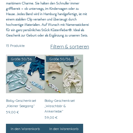
maritimem Charme. Sie halten den Schnuller immer
griffbereit – ob unterwegs, im Kinderwagen oder zu
Hause. Jedes Band wird in Hamburg handgefertigt, ist mit
einem stabilen Clip versehen und überzeugt durch
hochwertige Materialien. Auf Wunsch mit Namensstickerei
für ein ganz persönliches Stück Küstenfieber®. Ideal als
Geschenk zur Geburt oder als Ergänzung zu unseren Sets.
15 Produkte
Filtern & sortieren
Größe 50/56
Größe 50/56
Baby-Geschenkset
Baby-Geschenkset
„Kleiner Seegang“
„Waschbär &
Ankerliebe“
Preis
59,00 €
Preis
59,00 €
In den Warenkorb
In den Warenkorb