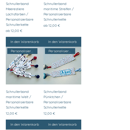
Schnullerband
Schnullerband
Meerestiere
maritime Streifen /
Lachsfarben /
Personalisierbare
Personalisierbare
Schnullerkette
Schnullerkette
Sale-Preis
ab
12,00 €
Sale-Preis
ab
12,00 €
In den Warenkorb
In den Warenkorb
Personalisierbar
Personalisierbar
Schnullerband
Schnullerband
maritime Welt /
Pünktchen /
Personalisierbare
Personalisierbare
Schnullerkette
Schnullerkette
Preis
Preis
12,00 €
12,00 €
In den Warenkorb
In den Warenkorb