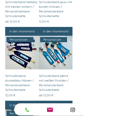
Schnullerband hellblau
Schnullerband grau mit
mit kleinen Ankern /
bunten Kreisen /
Personalisierbare
Personalisierbare
Schnullerkette
Schnullerkette
Sale-Preis
Preis
ab
12,00 €
12,00 €
In den Warenkorb
In den Warenkorb
Personalisierbar
Personalisierbar
Schnullerband
Schnullerband petrol
dunkelblau Möwen /
mit weißen Punkten /
Personalisierbare
Personalisierbare
Schnullerkette
Schnullerkette
Preis
Sale-Preis
12,00 €
ab
12,00 €
In den Warenkorb
In den Warenkorb
Personalisierbar