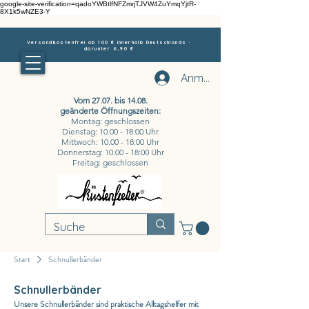
google-site-verification=qadoYWBtlfNFZmrjTJVW4ZuYmqYjtR-
8X1k5wNZE3-Y
Versandkostenfrei ab 100 € innerhalb Deutschlands ·
darunter 6,90 €
Anmelden
Vom 27.07. bis 14.08.
geänderte Öffnungszeiten:
Montag: geschlossen
Dienstag: 10.00 - 18:00 Uhr
Mittwoch: 10.00 - 18:00 Uhr
Donnerstag: 10.00 - 18:00 Uhr
Freitag: geschlossen
Start
Schnullerbänder
Schnullerbänder
Unsere Schnullerbänder sind praktische Alltagshelfer mit