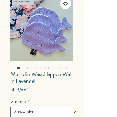
Versandinfo
Musselin Waschlappen Wal
in Lavendel
Sale-
ab
9,50€
Preis
Variante
*