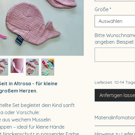
Größe
*
Auswählen
Bitte Wunschname
angeben. Beispiel
Lieferzeit: 10-14 Tag
t in Altrosa - für kleine
 großem Herzen.
Anfertigen lass
llte Set begleitet dein Kind sanft
ita oder Vorschule:
Materialinfomatio
e aus weichem Musselin
pen – ideal für kleine Hände
Schultüte:
100 % B
it Nackenschutz in passender Farbe
Hinweise zu Liefer