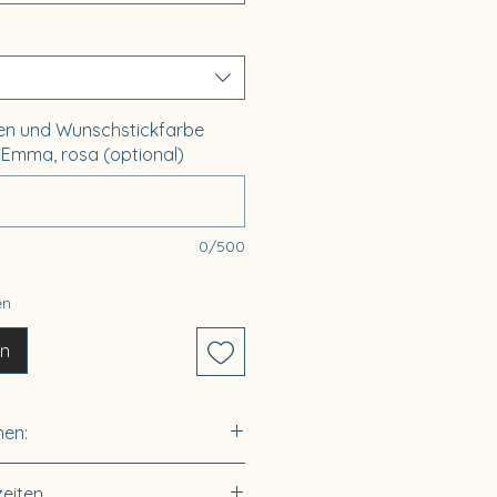
n und Wunschstickfarbe
: Emma, rosa (optional)
0/500
en
en
nen:
aumwolle (Musselin),
zeiten