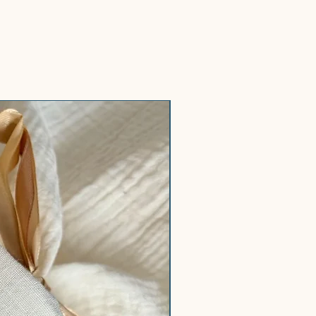
usselin, Rückseite aus
wollfrottee.