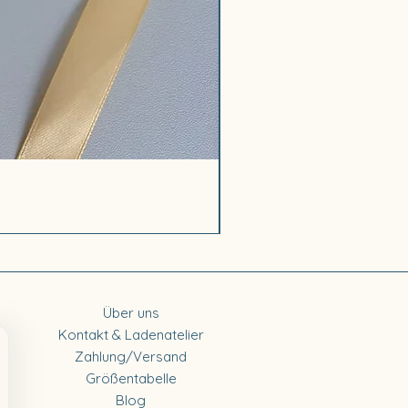
Walkoverall „Kleiner Otter“
Sale-Preis
ab
89,00 €
Über uns
Kontakt & Ladenatelier
Zahlung/Versand
Größentabelle
Blog