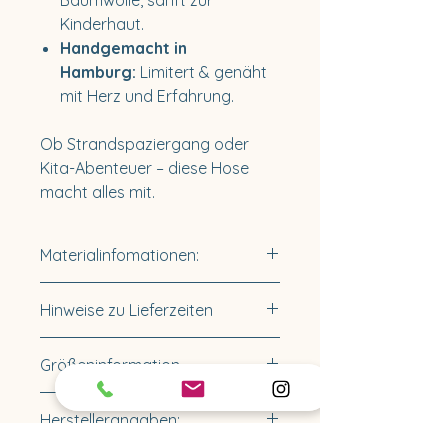
Kinderhaut.
Handgemacht in
Hamburg:
Limitert & genäht
mit Herz und Erfahrung.
Ob Strandspaziergang oder
Kita-Abenteuer – diese Hose
macht alles mit.
Materialinfomationen:
Material: 95% Baumwolle, 5%
Hinweise zu Lieferzeiten
Elasthan (OEKO-TEX® Standard
100)
Lieferzeit innerhalb
Größeninformation
Deutschlands 3-5 Tage.
Verfügbare Größen:
Herstellerangaben:
Größe 62/68
– Für kleine