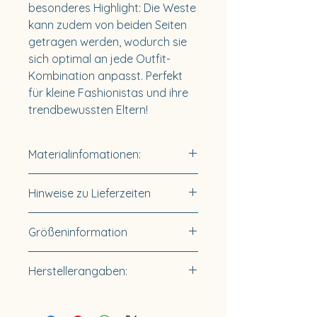
besonderes Highlight: Die Weste
kann zudem von beiden Seiten
getragen werden, wodurch sie
sich optimal an jede Outfit-
Kombination anpasst. Perfekt
für kleine Fashionistas und ihre
trendbewussten Eltern!
Materialinfomationen:
Material: 100% Wolle
Hinweise zu Lieferzeiten
Futter: 100% Baumwolle
Lieferzeit innerhalb
Größeninformation
Deutschlands 3-5 Tage.
Für Sonderanfertigungen gilt
Verfügbare Größen:
Herstellerangaben:
eine Lieferzeit von 10-14 Tage.
74/80
86/92
Küstenfieber®
98/104
Buckow & Hartwig GbR