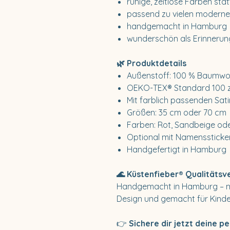
ruhige, zeitlose Farben stat
passend zu vielen moderne
handgemacht in Hamburg
wunderschön als Erinnerun
🌿 Produktdetails
Außenstoff: 100 % Baumwol
OEKO-TEX® Standard 100 zer
Mit farblich passenden Sa
Größen: 35 cm oder 70 cm
Farben: Rot, Sandbeige od
Optional mit Namenssticke
Handgefertigt in Hamburg
🌊 Küstenfieber® Qualitäts
Handgemacht in Hamburg – mi
Design und gemacht für Kinde
👉
Sichere dir jetzt deine pe