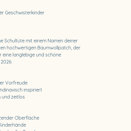
der Geschwisterkinder
ne Schultüte mit einem Namen deiner
nen hochwertigen Baumwollpatch, der
ür eine langlebige und schöne
 2026.
ller Vorfreude
ndinavisch inspiriert
 und zeitlos
tzender Oberfläche
 Kinderhände