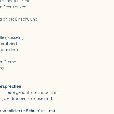
t schneller Trends
n Schulranzen
g an die Einschulung
le (Musselin)
tifiziert
tinbändern
er Creme
rei
versprechen
t Liebe genäht, durchdacht im
r, die draußen zuhause sind.
rsonalisierte Schultüte – mit