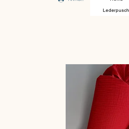
Lederpusc