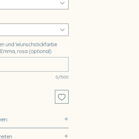
n und Wunschstickfarbe
: Emma, rosa (optional)
0/500
nen:
umwolle (ÖkoTex 100)
zeiten