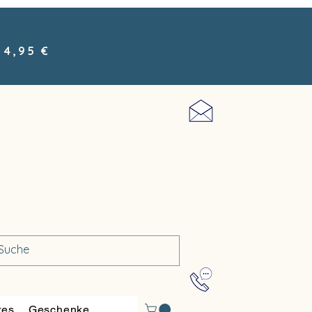
 4,95 €
res
Geschenke