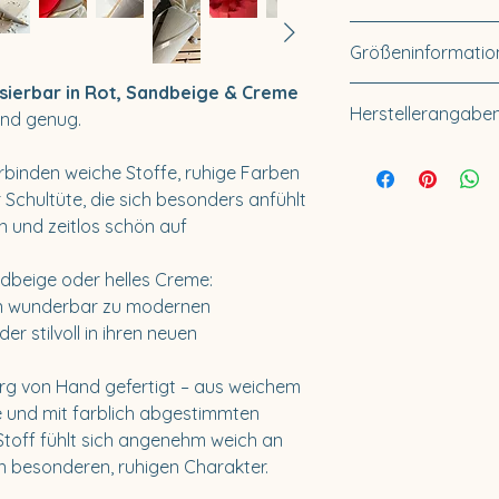
Füllung: Papprohli
Lieferzeit innerha
Größeninformatio
Für Sonderanfertig
10-14 Tage.
isierbar in Rot, Sandbeige & Creme
Zwei Größen zur 
Herstellerangaben
end genug.
📏
35 cm
– ideal
11 cm Durchmesse
Küstenfieber®
rbinden weiche Stoffe, ruhige Farben
📏
70 cm
– klass
Buckow & Hartwi
Schultüte, die sich besonders anfühlt
cm Durchmesser
Wandsbeker Chau
en und zeitlos schön auf
22089 Hamburg
Deutschland
dbeige oder helles Creme:
Telefon: +49 176 5
en wunderbar zu modernen
E-Mail: info@kues
r stilvoll in ihren neuen
Vertretungsberech
rg von Hand gefertigt – aus weichem
Sibylle Hartwig, 
 und mit farblich abgestimmten
toff fühlt sich angenehm weich an
Umsatzsteuer-Ide
en besonderen, ruhigen Charakter.
DE366522601