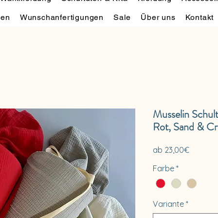
hen
Wunschanfertigungen
Sale
Über uns
Kontakt
Musselin Schult
Rot, Sand & C
Sale-
ab
23,00€
Preis
Farbe
*
Variante
*