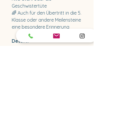
Geschwistertüte
🌈 Auch für den Übertritt in die 5.
Klasse oder andere Meilensteine
eine besondere Erinnerung
Details:
– Musselin aus 100 % Baumwolle
(OEKO-TEX® Standard 100)
– Innen: stabiler Papprohling
– Bänder: Satin, farblich
abgestimmt
– Personalisierung: auf Patch
aus weißer Baumwolle,
Stickfarbe frei wählbar (kein
Weiß)
– Handgefertigt in Hamburg
– Ruhiger, hochwertiger Look mit
weicher Musselinstruktur