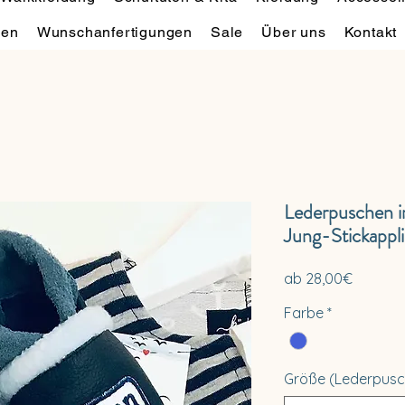
hen
Wunschanfertigungen
Sale
Über uns
Kontakt
Lederpuschen i
Jung-Stickappli
Sale-
ab
28,00€
Preis
Farbe
*
Größe (Lederpusc