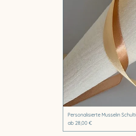
Personalisierte Musselin Schultü
Sale-Preis
ab
28,00 €