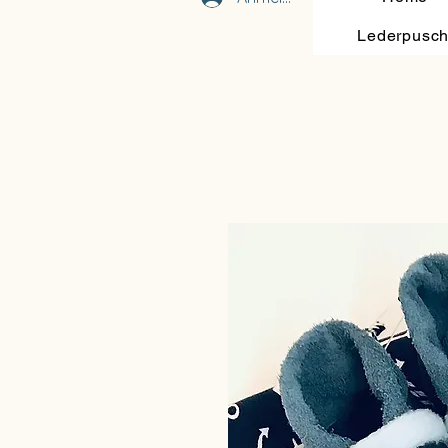
Lederpusc