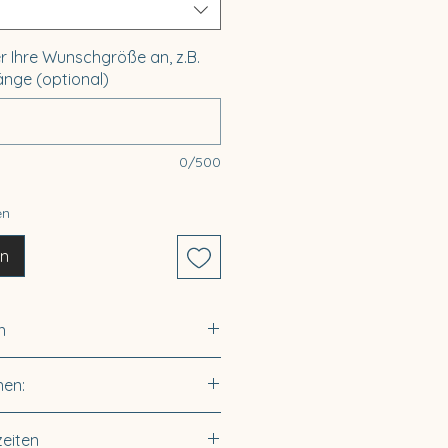
er Ihre Wunschgröße an, z.B.
nge (optional)
0/500
en
en
n
en:
nen:
öße 15-16)
öße 17)
Leder
zeiten
röße 18/19)