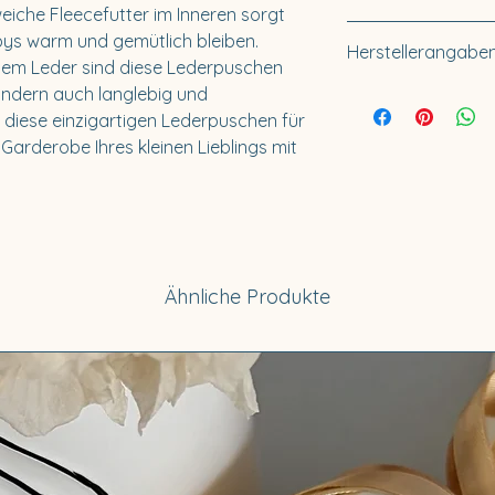
Futter: 100% Pol
eiche Fleecefutter im Inneren sorgt 
12-18 Monate (
Lieferzeit innerha
bys warm und gemütlich bleiben. 
18-24 Monate (
Herstellerangaben
Für Sonderanfertig
em Leder sind diese Lederpuschen 
24-36 Monate (
10-14 Tage.
ndern auch langlebig und 
Küstenfieber®
Weitere Informatio
h diese einzigartigen Lederpuschen für 
Buckow & Hartwi
Größentabelle
.
Garderobe Ihres kleinen Lieblings mit 
Wandsbeker Chau
22089 Hamburg
Deutschland
Telefon: +49 176 5
E-Mail: info@kues
Ähnliche Produkte
Vertretungsberech
Sibylle Hartwig, 
Umsatzsteuer-Ide
DE366522601