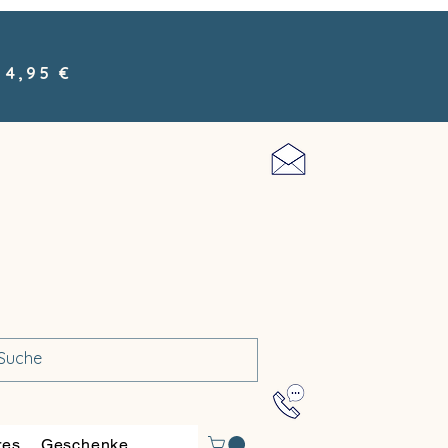
 4,95 €
res
Geschenke