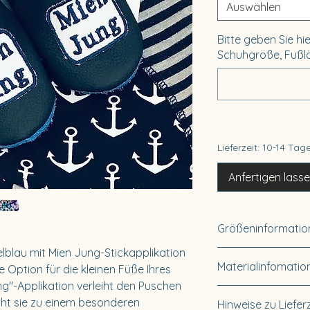
Auswählen
Bitte geben Sie hi
Schuhgröße, Fußlä
Lieferzeit: 10-14 Tag
Anfertigen lass
Größeninformatio
blau mit Mien Jung-Stickapplikation 
Verfügbare Größ
Materialinfomatio
Option für die kleinen Füße Ihres 
0-3 Monate (Gr
g"-Applikation verleiht den Puschen 
3-6 Monate (Gr
Material: 100% 
cht sie zu einem besonderen 
Hinweise zu Liefer
6-12 Monate (G