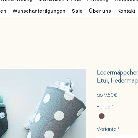
hen
Wunschanfertigungen
Sale
Über uns
Kontakt
Ledermäppchen,
Etui, Federmap
Sale-
ab
9,50€
Preis
Farbe
*
Variante
*