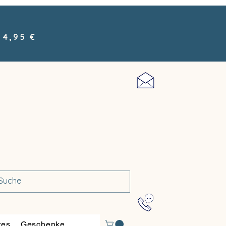
 4,95 €
res
Geschenke