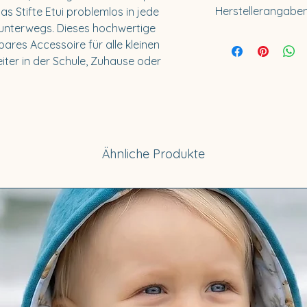
Lieferzeit innerha
Herstellerangaben
s Stifte Etui problemlos in jede 
Für Sonderanfertig
 unterwegs. Dieses hochwertige 
10-14 Tage.
Küstenfieber®
ares Accessoire für alle kleinen 
Buckow & Hartwi
leiter in der Schule, Zuhause oder 
Wandsbeker Chau
22089 Hamburg
Deutschland
Telefon: +49 176 5
E-Mail: info@kues
Ähnliche Produkte
Vertretungsberech
Sibylle Hartwig, 
Umsatzsteuer-Ide
DE366522601