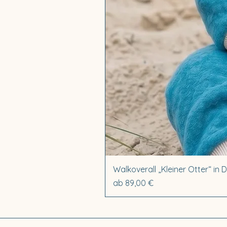
Walkoverall „Kleiner Otter“ in 
Sale-Preis
ab
89,00 €