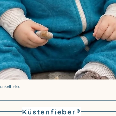
Dunkeltürkis
Küstenfieber®