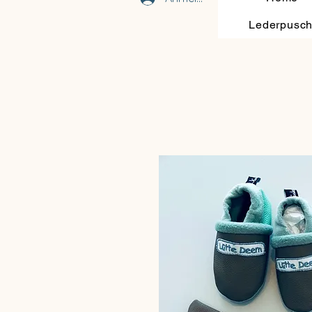
Lederpusc