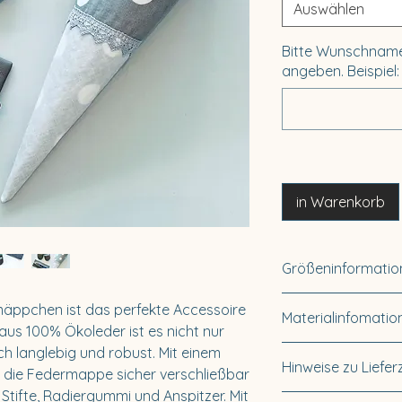
Auswählen
Bitte Wunschname
angeben. Beispiel
in Warenkorb
Größeninformatio
Verfügbare Größ
äppchen ist das perfekte Accessoire 
Materialinfomatio
Onesize (7,5 x 
t aus 100% Ökoleder ist es nicht nur 
h langlebig und robust. Mit einem 
Material: 100% 
Hinweise zu Liefer
t die Federmappe sicher verschließbar 
Stifte, Radiergummi und Anspitzer. Mit 