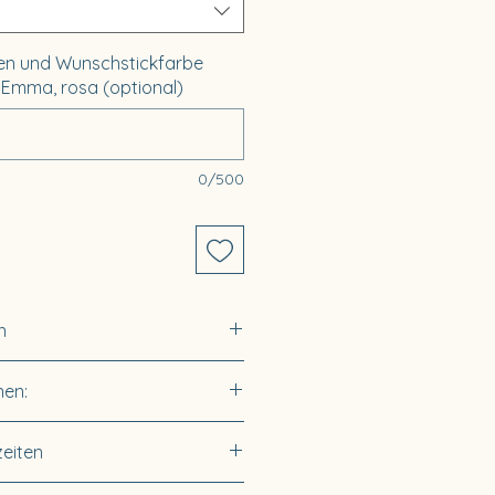
n und Wunschstickfarbe
: Emma, rosa (optional)
0/500
n
en:
nen:
17 cm)
Leder
zeiten