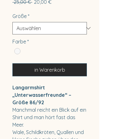
Standardpreis
Sale-
 25,00 € 
20,00 €
Preis
Größe
*
Farbe
*
in Warenkorb
Langarmshirt
„Unterwasserfreunde“ –
Größe 86/92
Manchmal reicht ein Blick auf ein
Shirt und man hört fast das
Meer.
Wale, Schildkröten, Quallen und