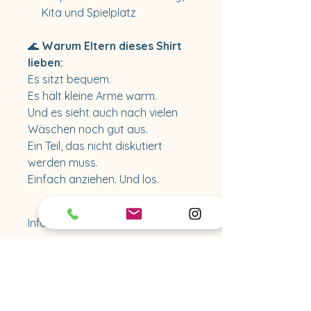
Kita und Spielplatz
🌊
Warum Eltern dieses Shirt
lieben:
Es sitzt bequem.
Es hält kleine Arme warm.
Und es sieht auch nach vielen
Wäschen noch gut aus.
Ein Teil, das nicht diskutiert
werden muss.
Einfach anziehen. Und los.
Informationen zur Lieferung;
Versand innerhalb Deutschlands
Materialzusammensetzung:
innerhalb von 3-5 Werktagen.
Bei Sonderanfertigungen
95% Baumwolle, 5% Elasthan
Herstellerangaben:
beträgt die Lieferzeit 10-14 Tage.