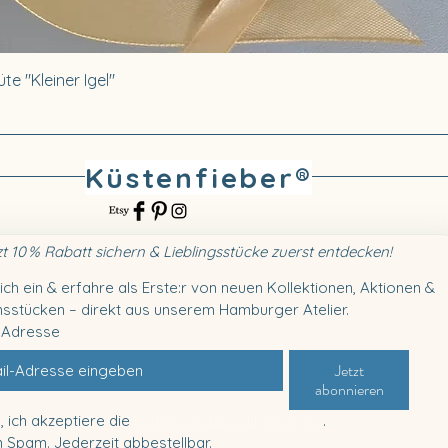
te "Kleiner Igel"
Küstenfieber®
zt 10 % Rabatt sichern & Lieblingsstücke zuerst entdecken!
ich ein & erfahre als Erste:r von neuen Kollektionen, Aktionen & 
sstücken – direkt aus unserem Hamburger Atelier.
-Adresse
Jetzt
abonnieren
, ich akzeptiere die 
Datenschutzbestimmungen
. 
n Spam. Jederzeit abbestellbar.