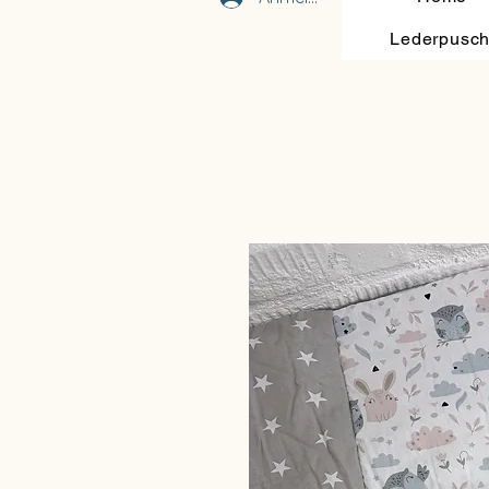
Lederpusc