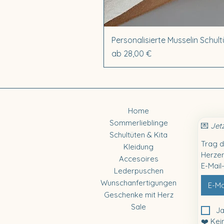
Personalisierte Musselin Schultü
Sale-Preis
ab
28,00 €
Home
Sommerlieblinge
💌 
Jet
Schultüten & Kita
Trag d
Kleidung
Herzen
Accesoires
E-Mail
Lederpuschen
Wunschanfertigungen
Geschenke mit Herz
Sale
Ja
❤️ Kei