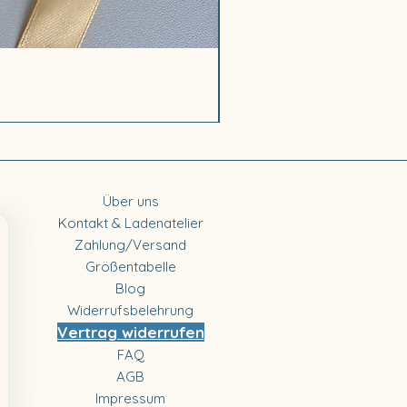
Walkoverall „Kleiner Otter“
Sale-Preis
ab
89,00 €
Über uns
Kontakt & Ladenatelier
Zahlung/Versand
Größentabelle
Blog
Widerrufsbelehrung
Vertrag widerrufen
FAQ
AGB
Impressum