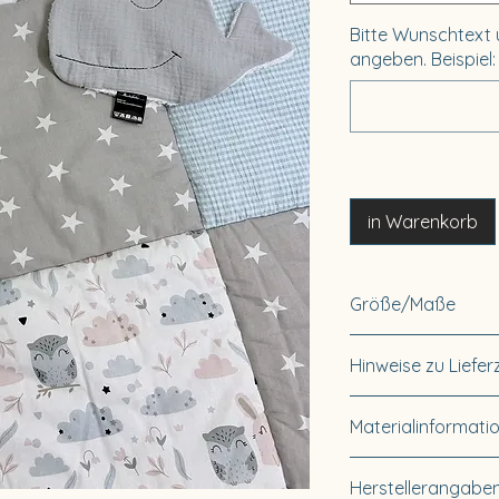
Bitte Wunschtext
angeben. Beispiel
in Warenkorb
Größe/Maße
Die Decke hat ei
Hinweise zu Liefer
Lieferzeit innerha
Materialinformati
Für Sonderanfertig
10-14 Tage.
Oberstoffe:
100 
Herstellerangaben
Standard 100