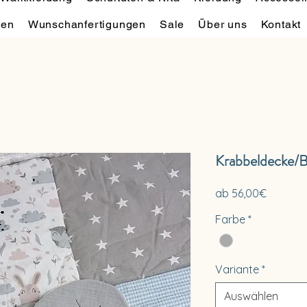
hen
Wunschanfertigungen
Sale
Über uns
Kontakt
Krabbeldecke/B
Sale-
ab
56,00€
Preis
Farbe
*
Variante
*
Auswählen