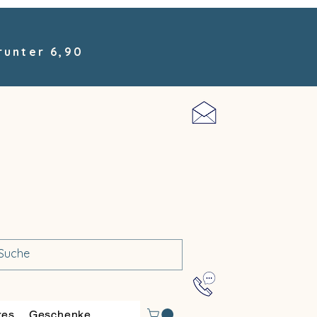
runter 6,90
res
Geschenke