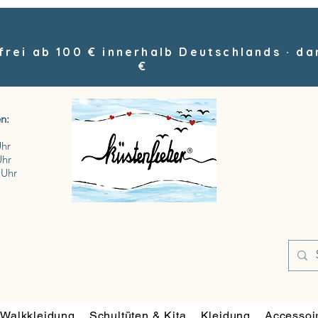
rei ab 100 € innerhalb Deutschlands · da
€
n:
Uhr
Uhr
 Uhr
Walkkleidung
Schultüten & Kita
Kleidung
Accessoi