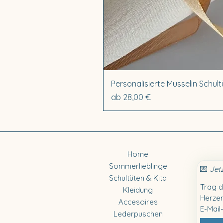
Personalisierte Musselin Schultü
Sale-Preis
ab
28,00 €
Home
Sommerlieblinge
💌 
Jet
Schultüten & Kita
Trag d
Kleidung
Herzen
Accesoires
E-Mail
Lederpuschen