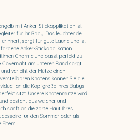
22089 Hamburg
Deutschland
Telefon: +49 176 5
ngelb mit Anker-Stickapplikation ist
E-Mail: info@kues
egleiter für Ihr Baby. Das leuchtende
erinnert, sorgt für gute Laune und ist
Vertretungsberech
isfarbene Anker-Stickapplikation
Sibylle Hartwig, 
ritimen Charme und passt perfekt zu
ie Covernaht am unteren Rand sorgt
Umsatzsteuer-Ide
und verleiht der Mütze einen
DE366522601
verstellbaren Knotens können Sie die
viduell an die Kopfgröße Ihres Babys
erfekt sitzt. Unsere Knotenmütze wird
 und besteht aus weicher und
h sanft an die zarte Haut Ihres
Accessoire für den Sommer oder als
Eltern!