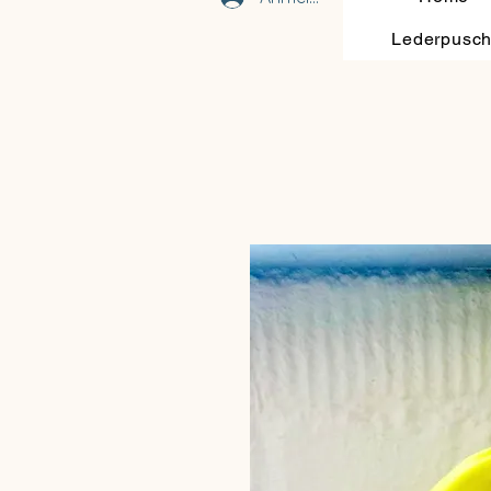
Lederpusc