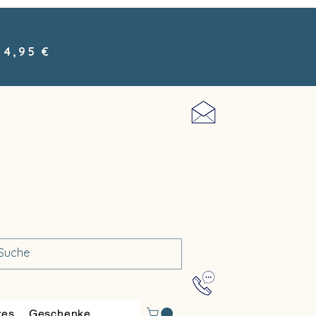
 4,95 €
res
Geschenke