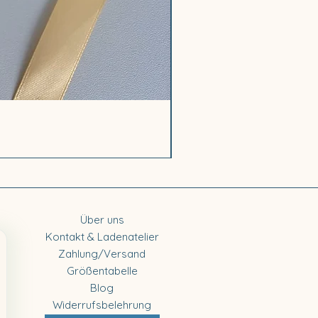
Walkoverall „Kleiner Otter“
Sale-Preis
ab
89,00 €
Über uns
Kontakt & Ladenatelier
Zahlung/Versand
Größentabelle
Blog
Widerrufsbelehrung