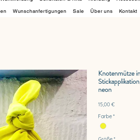
hen
Wunschanfertigungen
Sale
Über uns
Kontakt
Knotenmütze in
Stickapplikatio
neon
Preis
15,00 €
Farbe
*
Größe
*