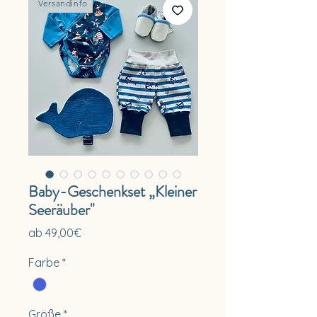
Versandinfo
Baby-Geschenkset „Kleiner
Seeräuber"
Sale-
ab
49,00€
Preis
Farbe
*
Größe
*