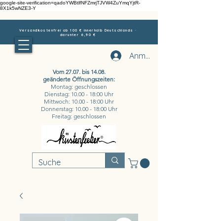
google-site-verification=qadoYWBtlfNFZmrjTJVW4ZuYmqYjtR-
8X1k5wNZE3-Y
Versandkostenfrei ab 100 € innerhalb Deutschlands ·
darunter 6,90 €
Anmelden
Vom 27.07. bis 14.08.
geänderte Öffnungszeiten:
Montag: geschlossen
Dienstag: 10.00 - 18:00 Uhr
Mittwoch: 10.00 - 18:00 Uhr
Donnerstag: 10.00 - 18:00 Uhr
Freitag: geschlossen