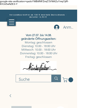
google-site-verification=qadoYWBtlfNFZmrjTJVW4ZuYmqYjtR-
8X1k5wNZE3-Y
Versandkostenfrei ab 100 € innerhalb Deutschlands ·
darunter 6,90 €
Anmelden
Vom 27.07. bis 14.08.
geänderte Öffnungszeiten:
Montag: geschlossen
Dienstag: 10.00 - 18:00 Uhr
Mittwoch: 10.00 - 18:00 Uhr
Donnerstag: 10.00 - 18:00 Uhr
Freitag: geschlossen