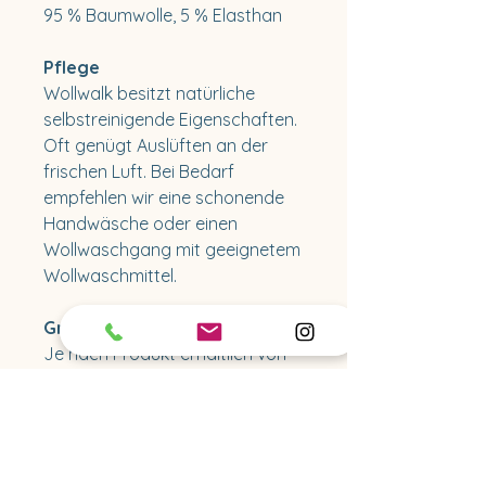
95 % Baumwolle, 5 % Elasthan
Pflege
Wollwalk besitzt natürliche
selbstreinigende Eigenschaften.
Oft genügt Auslüften an der
frischen Luft. Bei Bedarf
empfehlen wir eine schonende
Handwäsche oder einen
Wollwaschgang mit geeignetem
Wollwaschmittel.
Größen
Je nach Produkt erhältlich von
Größe 50/56 bis 122/128.
Lieferzeit
Aktuelle Lieferzeit: ca. 2–3
Wochen.